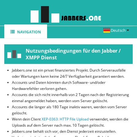
NAVIGATION
HOME
Nutzungsbedingungen für den Jabber /
REGISTRIEREN
XMPP Dienst
FEATURES
Jabbers.one ist ein privat finanziertes Projekt. Durch Serverausfälle
oder Wartungen kann keine 24/7 Verfügbarkeit garantiert werden.
WEBCHAT
Accounts und Daten könnten durch Software- und/oder
CLIENTS
Hardwarefehler verloren gehen.
Accounts die sich nicht innerhalb von 2 Tagen nach der Registrierung
FAQ
einmal angemeldet haben, werden vom Server gelöscht.
Accounts die länger als 180 Tage inaktiv waren, werden vom Server
NEWS
gelöscht.
Wenn dein Client
XEP-0363: HTTP File Upload
verwendet, werden die
Uploads auf dem Server nach max. 10 Tagen gelöscht.
Jabbers.one behält sich vor, den Dienst jederzeit einzustellen.